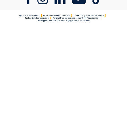
Qui sommes-nous ?
Offres de remboursement
Conditions générales de vente
Protection des données
Paramètres de consentement
Plan du site
Développement durable : nos engagements et actions