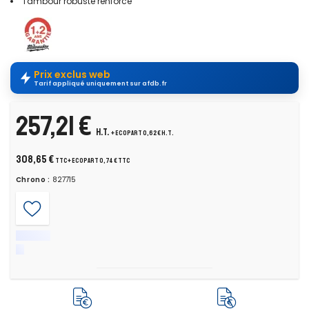
Tambour robuste renforcé
Prix exclus web
Tarif appliqué uniquement sur afdb.fr
257,21 €
H.T.
+ ecopart 0,62 € H.T.
308,65 €
TTC
+ ecopart 0,74 € TTC
Chrono :
827715