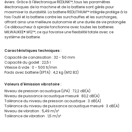
éviers. Grâce à l'électronique REDLINK™, tous les paramètres
électroniques de la machine et de la batterie sont gérés pour
maximiser la durabilité. La batterie REDLITHIUM™ intégrée protège à la
fois l'outil et la batterie contre les surchauffes et les surcharges,
offrant ainsi une meilleure autonomie et une durée de vie prolongée.
Ce déboucheur à spirale fonctionne avec toutes les batteries
MILWAUKEE® M12™, ce qui favorise une flexibilité totale avec ce
système de batterie.
Caractéristiques techniques :
Capacité de canalisation : 32 - 50 mm
Capacité du godet : 22,5 l
Vitesse à vide : 0 - 500 tr/min
Poids avec batterie (EPTA) : 4,2 kg (M12 B2)
Valeurs d'émission vibratoire :
Niveau de pression acoustique (LPA) : 72,2 dB(A)
Niveau de puissance acoustique mesuré : 83,2 dB(A)
Tolérance du niveau de pression acoustique : 3 dB(A)
Tolérance du niveau de puissance acoustique mesuré : 3 dB(A)
Niveau de vibration : 5,49 m/s²
Tolérance de vibration : 1,5 m/s²