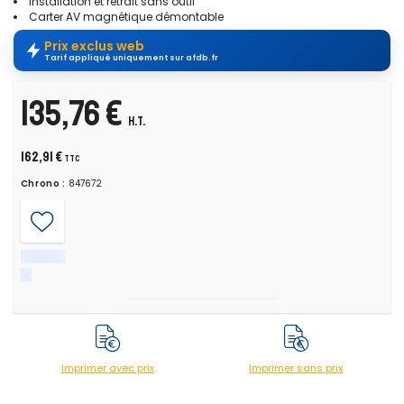
Installation et retrait sans outil
Carter AV magnétique démontable
Prix exclus web
Tarif appliqué uniquement sur afdb.fr
135,76 €
H.T.
162,91 €
TTC
Chrono :
847672
Imprimer avec prix
Imprimer sans prix