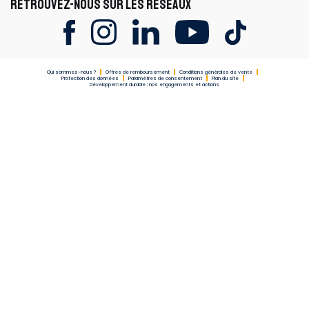
RETROUVEZ-NOUS SUR LES RÉSEAUX
Qui sommes-nous ?
Offres de remboursement
Conditions générales de vente
Protection des données
Paramètres de consentement
Plan du site
Développement durable : nos engagements et actions