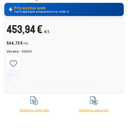
Prix exclus web
Tarif appliqué uniquement sur afdb.fr
453,94 €
H.T.
544,73 €
TTC
Chrono :
848013
Imprimer avec prix
Imprimer sans prix