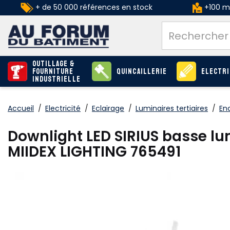
+ de 50 000 références en stock
+100 ma
Outillage &
Fourniture
Quincaillerie
Electri
industrielle
Accueil
/
Electricité
/
Eclairage
/
Luminaires tertiaires
/
En
Downlight LED SIRIUS basse l
MIIDEX LIGHTING 765491