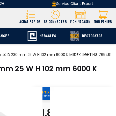
 2H
Service Client Expert
ACHAT RAPIDE
SE CONNECTER
MON MAGASIN
MON PANIER
ANGER
HERACLES
DESTOCKAGE
genté D 230 mm 25 W H 102 mm 6000 K MIIDEX LIGHTING 765491
0 mm 25 W H 102 mm 6000 K
Prix exclus web
Tarif appliqué uniquement sur afdb.fr
101,80 €
H.T.
+ ecopart 0,10 € H.T.