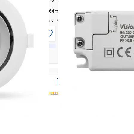
122,16 €
TTC
+ ecopart 0,12 € TTC
Chrono :
782620
anc neutre
2150 lm
Imprimer avec prix
Imprimer sans prix