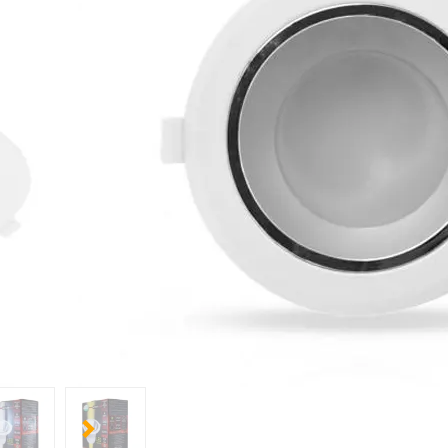
2 options :
Couleur de la lumière :
Blanc chaud
Blanc jour
Bl
Lumens :
2050 lm
2100 lm