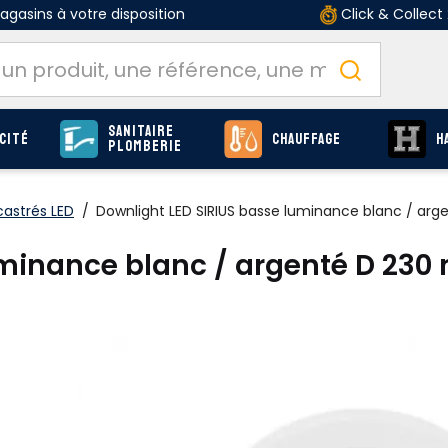
gasins à votre disposition
Click & Collect
Sanitaire
cité
Chauffage
H
Plomberie
castrés LED
/
Downlight LED SIRIUS basse luminance blanc / ar
uminance blanc / argenté D 23