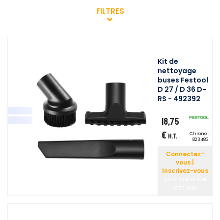
FILTRES
Kit de
nettoyage
buses Festool
D 27 / D 36 D-
RS - 492392
18,75
€
Chrono :
H.T.
823483
Connectez-
vous |
Inscrivez-vous
pour consulter
vos prix