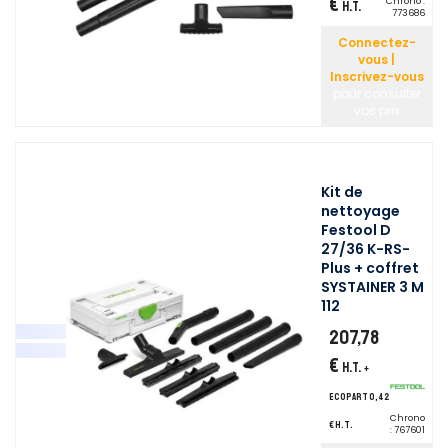
€
Chrono :
H.T.
773686
Connectez-
vous |
Inscrivez-vous
pour consulter
vos prix
Kit de
nettoyage
Festool D
27/36 K-RS-
Plus + coffret
SYSTAINER 3 M
112
207,78
€
H.T.
+
ecopart 0,42
Chrono
€ H.T.
:
767601