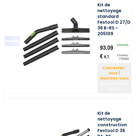
Kit de
nettoyage
standard
Festool D 27/D
36 B-RS -
205109
93,09
€
Chrono :
H.T.
773692
Connectez-
vous |
Inscrivez-vous
pour consulter
vos prix
Kit de
nettoyage
construction
Festool D 36