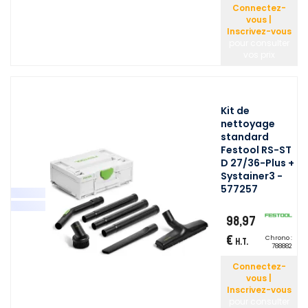
Connectez-
vous |
Inscrivez-vous
pour consulter
vos prix
Kit de
nettoyage
standard
Festool RS-ST
D 27/36-Plus +
Systainer3 -
577257
98,97
€
Chrono :
H.T.
788882
Connectez-
vous |
Inscrivez-vous
pour consulter