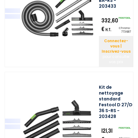
BA-RS -
203433
332,60
€
Chrono :
H.T.
773687
Connectez-
vous |
Inscrivez-vous
pour consulter
vos prix
Kit de
nettoyage
standard
Festool D 27/D
36 S-RS -
203428
121,31