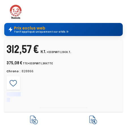
Prix exclus web
Tarif appliqué uniquement sur afdb.fr
312,57 €
H.T.
+ ecopart 1,13 € H.T.
375,08 €
TTC
+ ecopart 1,36 € TTC
Chrono :
828866