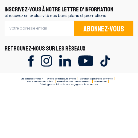
INSCRIVEZ-VOUS À NOTRE LETTRE D'INFORMATION
et recevez en exclusivité nos bons plans et promotions
Abonnez-vous
RETROUVEZ-NOUS SUR LES RÉSEAUX
Qui sommes-nous ?
Offres de remboursement
Conditions générales de vente
Protection des données
Paramètres de consentement
Plan du site
Développement durable : nos engagements et actions