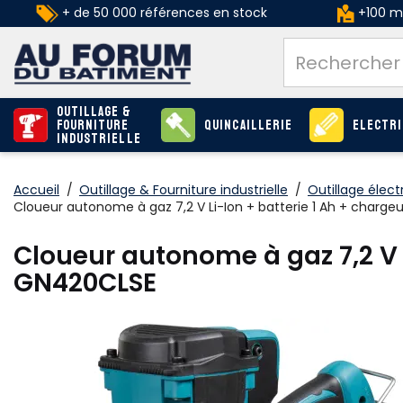
+ de 50 000 références en stock
+100 ma
Outillage &
Fourniture
Quincaillerie
Electri
industrielle
Accueil
/
Outillage & Fourniture industrielle
/
Outillage élect
Cloueur autonome à gaz 7,2 V Li-Ion + batterie 1 Ah + charg
Cloueur autonome à gaz 7,2 V 
GN420CLSE