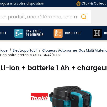
gasins à votre disposition
Click & Collect
Sanitaire
cité
Chauffage
H
Plomberie
rique
/
Electroportatif
/
Cloueurs Autonomes Gaz Multi Materi
eur en boîte carton MAKITA GN420CLSE
Li-Ion + batterie 1 Ah + charge