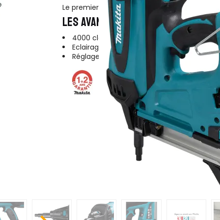
Le premier cloueur Li-Ion à gaz pour béton de
LES AVANTAGES DU PRODUIT
4000 clous par charge de batterie
Eclairage LED intégré
Réglage sans outil de la profondeur de cl