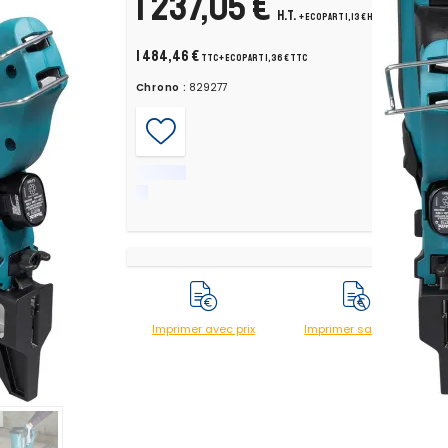
1 237,05 €
 Makita.
H.T.
+ ecopart 1,13 € H.T.
1 484,46 €
TTC
+ ecopart 1,36 € TTC
Chrono :
829277
ouage
Imprimer avec prix
Imprimer sans prix