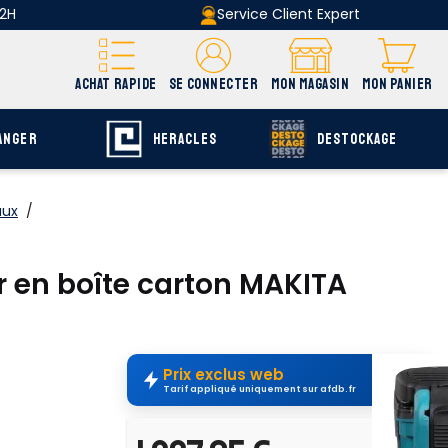
 2H
Service Client Expert
ACHAT RAPIDE
SE CONNECTER
MON MAGASIN
MON PANIER
ANGER
HERACLES
DESTOCKAGE
aux
/
ur en boîte carton MAKITA
Prix exclus web
Tarif appliqué uniquement sur afdb.fr