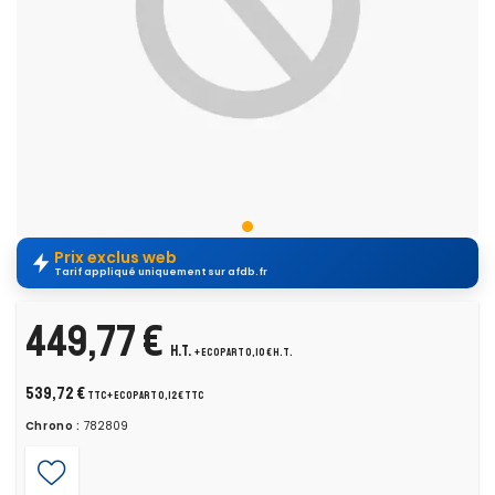
Prix exclus web
Tarif appliqué uniquement sur afdb.fr
449,77 €
H.T.
+ ecopart 0,10 € H.T.
539,72 €
TTC
+ ecopart 0,12 € TTC
Chrono :
782809