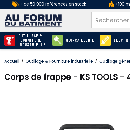
+ de 50 000 références en stock
+100 ma
Outillage &
Fourniture
Quincaillerie
Electri
industrielle
Accueil
/
Outillage & Fourniture industrielle
/
Outillage génér
Corps de frappe - KS TOOLS - 