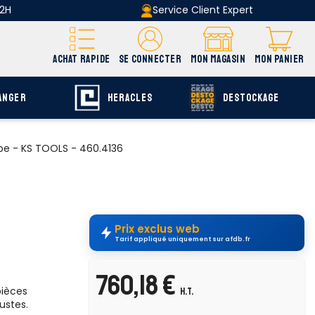
 2H
Service Client Expert
ACHAT RAPIDE
SE CONNECTER
MON MAGASIN
MON PANIER
ANGER
HERACLES
DESTOCKAGE
pe - KS TOOLS - 460.4136
Prix exclus web
Tarif appliqué uniquement sur afdb.fr
760,18 €
pièces
H.T.
ustes.