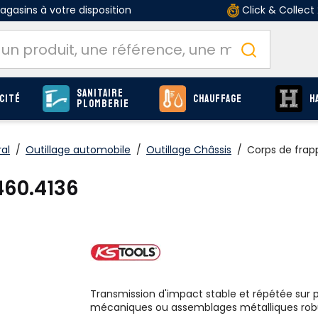
gasins à votre disposition
Click & Collect
Sanitaire
cité
Chauffage
H
Plomberie
al
/
Outillage automobile
/
Outillage Châssis
/
Corps de frap
460.4136
Transmission d'impact stable et répétée sur 
mécaniques ou assemblages métalliques rob