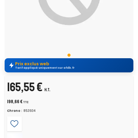
Prix exclus web
Tarif appliqué uniquement sur afdb.fr
165,55 €
H.T.
198,66 €
TTC
Chrono :
853934