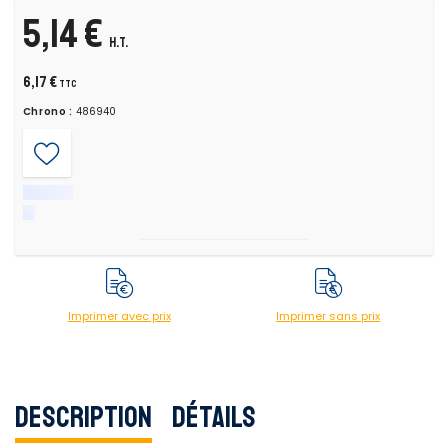
5,14 €
H.T.
6,17 €
TTC
Chrono :
486940
Imprimer avec prix
Imprimer sans prix
Description
Détails