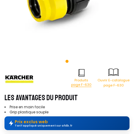
Produits
Ouvrir E-catalogue
page F-630
page F-630
LES AVANTAGES DU PRODUIT
Prise en main facile
Grip plastique souple
Prix exclus web
Tarif appliqué uniquement sur afdb.fr