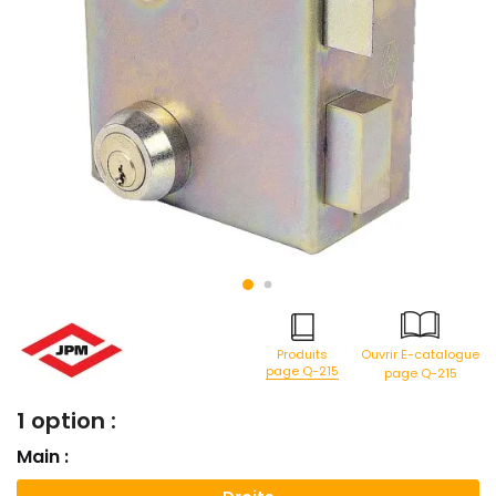
Produits
Ouvrir E-catalogue
page Q-215
page Q-215
1 option :
Main :