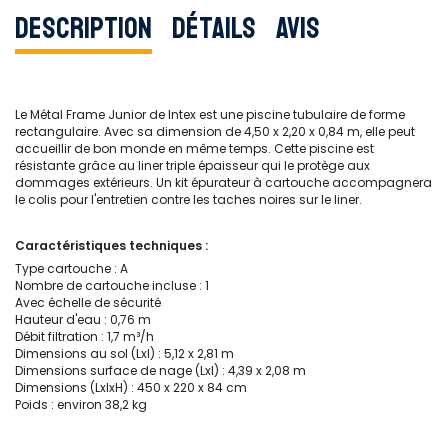
Description
Détails
Avis
Le Métal Frame Junior de Intex est une piscine tubulaire de forme
rectangulaire. Avec sa dimension de 4,50 x 2,20 x 0,84 m, elle peut
accueillir de bon monde en même temps. Cette piscine est
résistante grâce au liner triple épaisseur qui le protège aux
dommages extérieurs. Un kit épurateur à cartouche accompagnera
le colis pour l'entretien contre les taches noires sur le liner.
Caractéristiques techniques :
Type cartouche : A
Nombre de cartouche incluse : 1
Avec échelle de sécurité
Hauteur d'eau : 0,76 m
Débit filtration : 1,7 m³/h
Dimensions au sol (Lxl) : 5,12 x 2,81 m
Dimensions surface de nage (Lxl) : 4,39 x 2,08 m
Dimensions (LxlxH) : 450 x 220 x 84 cm
Poids : environ 38,2 kg