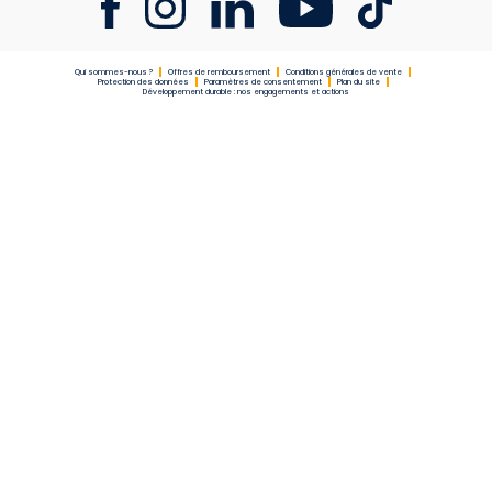
Qui sommes-nous ?
Offres de remboursement
Conditions générales de vente
Protection des données
Paramètres de consentement
Plan du site
Développement durable : nos engagements et actions