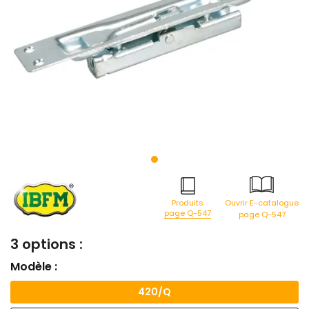
Produits
Ouvrir E-catalogue
page Q-547
page Q-547
3 options :
Modèle :
420/Q