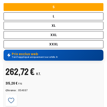
S
L
XL
XXL
XXXL
Prix exclus web
Tarif appliqué uniquement sur afdb.fr
262,72 €
H.T.
315,26 €
TTC
Chrono :
854697