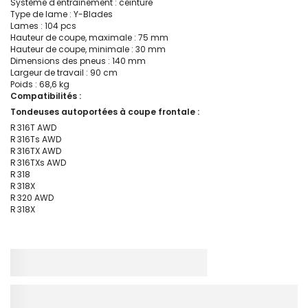
Système d'entraînement : ceinture
Type de lame : Y-Blades
Lames : 104 pcs
Hauteur de coupe, maximale : 75 mm
Hauteur de coupe, minimale : 30 mm
Dimensions des pneus : 140 mm
Largeur de travail : 90 cm
Poids : 68,6 kg
Compatibilités :
Tondeuses autoportées à coupe frontale :
R 316T AWD
R 316Ts AWD
R 316TX AWD
R 316TXs AWD
R 318
R 318X
R 320 AWD
R 318X