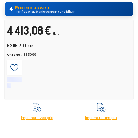
Prix exclus web
Tarif appliqué uniquement sur afdb.fr
4 413,08 €
H.T.
5 295,70 €
TTC
Chrono :
855099
Imprimer avec prix
Imprimer sans prix