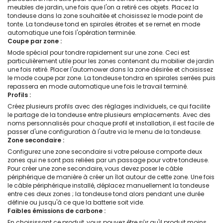
meubles de jardin, une fois que l'on a retiré ces objets. Placez la
tondeuse dans la zone souhaitée et choisissez le mode point de
tonte. La tondeuse tond en spirales étroites et se remet en mode
automatique une fois l'opération terminée.
Coupe par zone :
Mode spécial pour tondre rapidement sur une zone. Ceci est
particulièrement utile pour les zones contenant du mobilier de jardin
une fois retiré. Placer l'automower dans la zone désirée et choisissez
le mode coupe par zone. La tondeuse tondra en spirales serrées puis
repassera en mode automatique une fois le travail terminé.
Profils :
Créez plusieurs profils avec des réglages individuels, ce qui facilite
le partage de la tondeuse entre plusieurs emplacements. Avec des
noms personnalisés pour chaque profil et installation, il est facile de
passer d'une configuration à l'autre via le menu de la tondeuse.
Zone secondaire :
Configurez une zone secondaire si votre pelouse comporte deux
zones qui ne sont pas reliées par un passage pour votre tondeuse.
Pour créer une zone secondaire, vous devez poser le câble
périphérique de manière à créer un îlot autour de cette zone. Une fois
le câble périphérique installé, déplacez manuellement la tondeuse
entre ces deux zones ; la tondeuse tond alors pendant une durée
définie ou jusqu'à ce que la batterie soit vide.
Faibles émissions de carbone :
En choisissant ce produit, vous pouvez être sûr qu'il produit moins