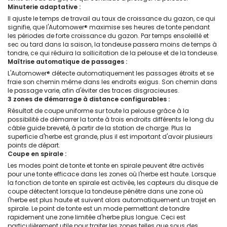
Minuterie adaptative :
Il ajuste le temps de travail au taux de croissance du gazon, ce qui
signifie, que l'Automower® maximise ses heures de tonte pendant
les périodes de forte croissance du gazon. Par temps ensoleillé et
sec ou tard dans la saison, la tondeuse passera moins de temps à
tondre, ce qui réduira la sollicitation de la pelouse et de la tondeuse.
Maîtrise automatique de passages :
L'Automower® détecte automatiquement les passages étroits et se
fraie son chemin même dans les endroits exigus. Son chemin dans
le passage varie, afin d'éviter des traces disgracieuses.
3 zones de démarrage à distance configurables :
Résultat de coupe uniforme sur toute la pelouse grâce à la
possibilité de démarrer la tonte à trois endroits différents le long du
câble guide breveté, à partir de la station de charge. Plus la
superficie d'herbe est grande, plus il est important d'avoir plusieurs
points de départ.
Coupe en spirale :
Les modes point de tonte et tonte en spirale peuvent être activés
pour une tonte efficace dans les zones où l'herbe est haute. Lorsque
la fonction de tonte en spirale est activée, les capteurs du disque de
coupe détectent lorsque la tondeuse pénètre dans une zone où
l'herbe est plus haute et suivent alors automatiquement un trajet en
spirale. Le point de tonte est un mode permettant de tondre
rapidement une zone limitée d'herbe plus longue. Ceci est
particulièrement utile pour traiter les zones telles que sous des