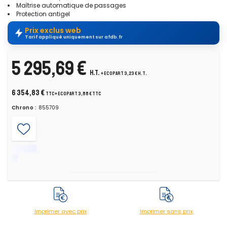
Maîtrise automatique de passages
Protection antigel
Prix exclus web
Tarif appliqué uniquement sur afdb.fr
5 295,69 €
H.T.
+ ecopart 3,23 € H.T.
6 354,83 €
TTC
+ ecopart 3,88 € TTC
Chrono :
855709
Imprimer avec prix
Imprimer sans prix