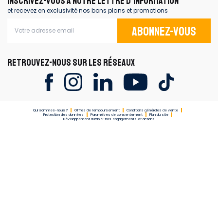
INSCRIVEZ-VOUS À NOTRE LETTRE D'INFORMATION
et recevez en exclusivité nos bons plans et promotions
Abonnez-vous
RETROUVEZ-NOUS SUR LES RÉSEAUX
Qui sommes-nous ?
Offres de remboursement
Conditions générales de vente
Protection des données
Paramètres de consentement
Plan du site
Développement durable : nos engagements et actions