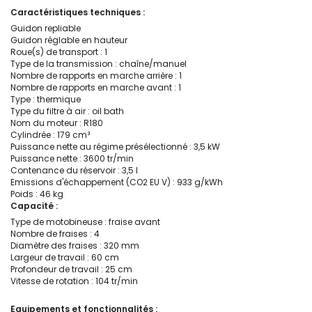
Caractéristiques techniques :
Guidon repliable
Guidon réglable en hauteur
Roue(s) de transport : 1
Type de la transmission : chaîne/manuel
Nombre de rapports en marche arrière : 1
Nombre de rapports en marche avant : 1
Type : thermique
Type du filtre à air : oil bath
Nom du moteur : R180
Cylindrée : 179 cm³
Puissance nette au régime présélectionné : 3,5 kW
Puissance nette : 3600 tr/min
Contenance du réservoir : 3,5 l
Emissions d'échappement (CO2 EU V) : 933 g/kWh
Poids : 46 kg
Capacité :
Type de motobineuse : fraise avant
Nombre de fraises : 4
Diamètre des fraises : 320 mm
Largeur de travail : 60 cm
Profondeur de travail : 25 cm
Vitesse de rotation : 104 tr/min
Equipements et fonctionnalités :