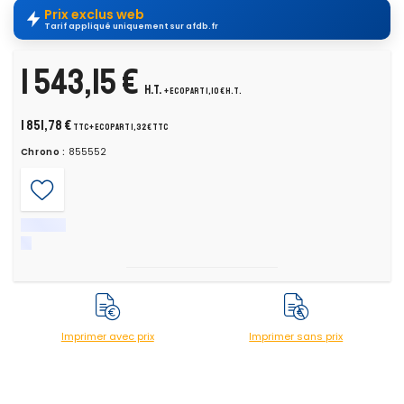
Prix exclus web
Tarif appliqué uniquement sur afdb.fr
1 543,15 €
H.T.
+ ecopart 1,10 € H.T.
1 851,78 €
TTC
+ ecopart 1,32 € TTC
Chrono :
855552
Imprimer avec prix
Imprimer sans prix