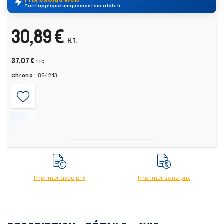
Tarif appliqué uniquement sur afdb.fr
30,89 €
H.T.
37,07 €
TTC
Chrono :
854243
Imprimer avec prix
Imprimer sans prix