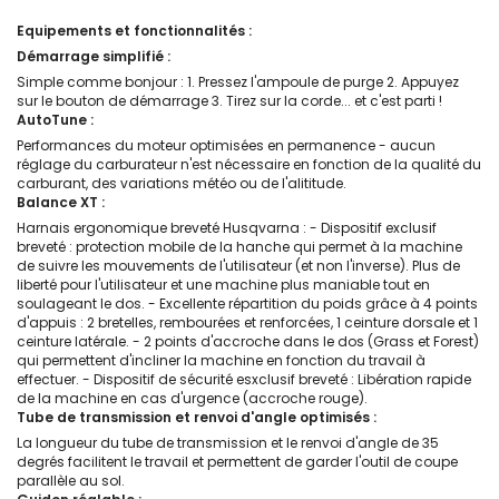
Equipements et fonctionnalités :
Démarrage simplifié :
Simple comme bonjour : 1. Pressez l'ampoule de purge 2. Appuyez
sur le bouton de démarrage 3. Tirez sur la corde... et c'est parti !
AutoTune :
Performances du moteur optimisées en permanence - aucun
réglage du carburateur n'est nécessaire en fonction de la qualité du
carburant, des variations météo ou de l'alititude.
Balance XT :
Harnais ergonomique breveté Husqvarna : - Dispositif exclusif
breveté : protection mobile de la hanche qui permet à la machine
de suivre les mouvements de l'utilisateur (et non l'inverse). Plus de
liberté pour l'utilisateur et une machine plus maniable tout en
soulageant le dos. - Excellente répartition du poids grâce à 4 points
d'appuis : 2 bretelles, rembourées et renforcées, 1 ceinture dorsale et 1
ceinture latérale. - 2 points d'accroche dans le dos (Grass et Forest)
qui permettent d'incliner la machine en fonction du travail à
effectuer. - Dispositif de sécurité esxclusif breveté : Libération rapide
de la machine en cas d'urgence (accroche rouge).
Tube de transmission et renvoi d'angle optimisés :
La longueur du tube de transmission et le renvoi d'angle de 35
degrés facilitent le travail et permettent de garder l'outil de coupe
parallèle au sol.