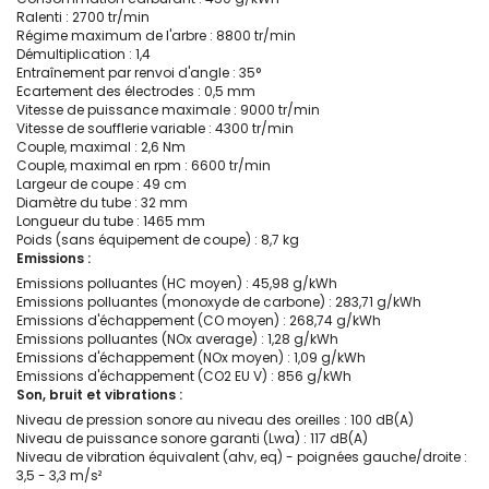
Ralenti : 2700 tr/min
Régime maximum de l'arbre : 8800 tr/min
Démultiplication : 1,4
Entraînement par renvoi d'angle : 35°
Ecartement des électrodes : 0,5 mm
Vitesse de puissance maximale : 9000 tr/min
Vitesse de soufflerie variable : 4300 tr/min
Couple, maximal : 2,6 Nm
Couple, maximal en rpm : 6600 tr/min
Largeur de coupe : 49 cm
Diamètre du tube : 32 mm
Longueur du tube : 1465 mm
Poids (sans équipement de coupe) : 8,7 kg
Emissions :
Emissions polluantes (HC moyen) : 45,98 g/kWh
Emissions polluantes (monoxyde de carbone) : 283,71 g/kWh
Emissions d'échappement (CO moyen) : 268,74 g/kWh
Emissions polluantes (NOx average) : 1,28 g/kWh
Emissions d'échappement (NOx moyen) : 1,09 g/kWh
Emissions d'échappement (CO2 EU V) : 856 g/kWh
Son, bruit et vibrations :
Niveau de pression sonore au niveau des oreilles : 100 dB(A)
Niveau de puissance sonore garanti (Lwa) : 117 dB(A)
Niveau de vibration équivalent (ahv, eq) - poignées gauche/droite :
3,5 - 3,3 m/s²