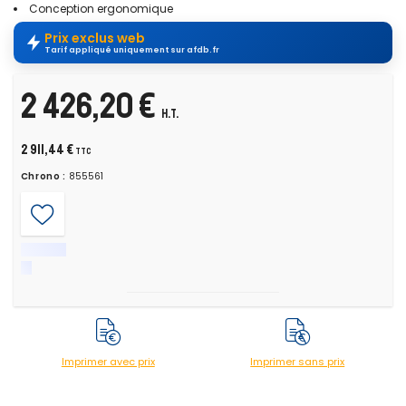
Conception ergonomique
Prix exclus web
Tarif appliqué uniquement sur afdb.fr
2 426,20 €
H.T.
2 911,44 €
TTC
Chrono :
855561
Imprimer avec prix
Imprimer sans prix