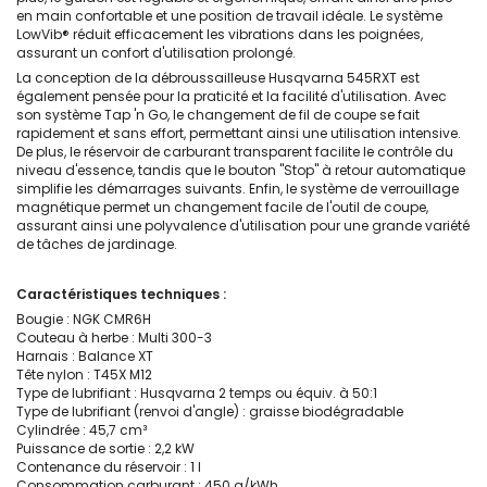
en main confortable et une position de travail idéale. Le système
LowVib® réduit efficacement les vibrations dans les poignées,
assurant un confort d'utilisation prolongé.
La conception de la débroussailleuse Husqvarna 545RXT est
également pensée pour la praticité et la facilité d'utilisation. Avec
son système Tap 'n Go, le changement de fil de coupe se fait
rapidement et sans effort, permettant ainsi une utilisation intensive.
De plus, le réservoir de carburant transparent facilite le contrôle du
niveau d'essence, tandis que le bouton "Stop" à retour automatique
simplifie les démarrages suivants. Enfin, le système de verrouillage
magnétique permet un changement facile de l'outil de coupe,
assurant ainsi une polyvalence d'utilisation pour une grande variété
de tâches de jardinage.
Caractéristiques techniques :
Bougie : NGK CMR6H
Couteau à herbe : Multi 300-3
Harnais : Balance XT
Tête nylon : T45X M12
Type de lubrifiant : Husqvarna 2 temps ou équiv. à 50:1
Type de lubrifiant (renvoi d'angle) : graisse biodégradable
Cylindrée : 45,7 cm³
Puissance de sortie : 2,2 kW
Contenance du réservoir : 1 l
Consommation carburant : 450 g/kWh