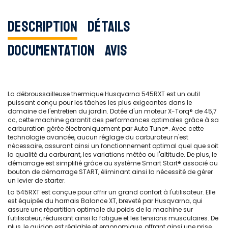
Description
Détails
Documentation
Avis
La débroussailleuse thermique Husqvarna 545RXT est un outil
puissant conçu pour les tâches les plus exigeantes dans le
domaine de l'entretien du jardin. Dotée d'un moteur X-Torq® de 45,7
cc, cette machine garantit des performances optimales grâce à sa
carburation gérée électroniquement par Auto Tune®. Avec cette
technologie avancée, aucun réglage du carburateur n'est
nécessaire, assurant ainsi un fonctionnement optimal quel que soit
la qualité du carburant, les variations météo ou l'altitude. De plus, le
démarrage est simplifié grâce au système Smart Start® associé au
bouton de démarrage START, éliminant ainsi la nécessité de gérer
un levier de starter.
La 545RXT est conçue pour offrir un grand confort à l'utilisateur. Elle
est équipée du harnais Balance XT, breveté par Husqvarna, qui
assure une répartition optimale du poids de la machine sur
l'utilisateur, réduisant ainsi la fatigue et les tensions musculaires. De
plus, le guidon est réglable et ergonomique, offrant ainsi une prise