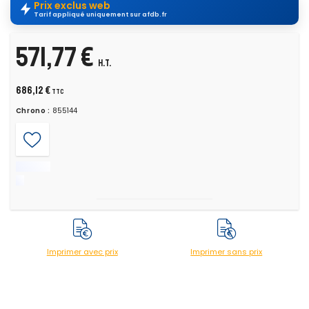
Prix exclus web
Tarif appliqué uniquement sur afdb.fr
571,77 €
H.T.
686,12 €
TTC
Chrono :
855144
Imprimer avec prix
Imprimer sans prix