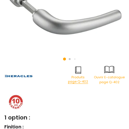
Produits
Ouvrir E-catalogue
page Q-402
page Q-402
1 option :
Finition :