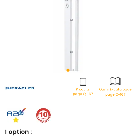
Produits
Ouvrir E-catalogue
page Q-167
page Q-167
1 option :