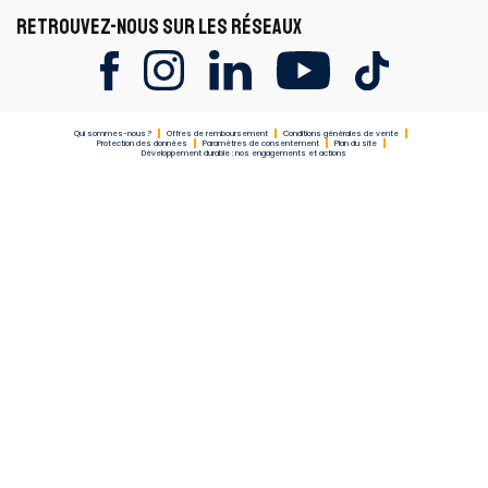
RETROUVEZ-NOUS SUR LES RÉSEAUX
Qui sommes-nous ?
Offres de remboursement
Conditions générales de vente
Protection des données
Paramètres de consentement
Plan du site
Développement durable : nos engagements et actions