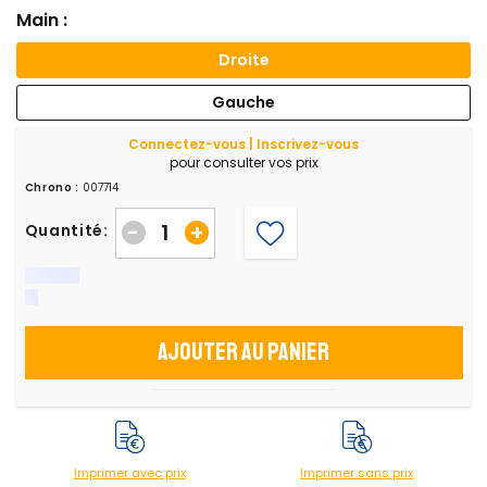
Main :
Droite
Gauche
Connectez-vous | Inscrivez-vous
pour consulter vos prix
Chrono :
007714
-
+
Quantité:
Ajouter au panier
Imprimer avec prix
Imprimer sans prix