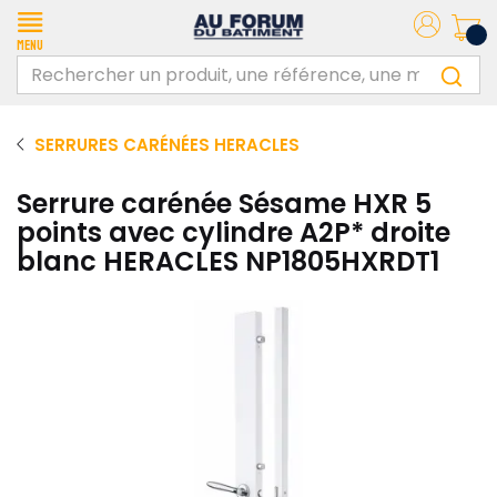
Menu
SERRURES CARÉNÉES HERACLES
Serrure carénée Sésame HXR 5
points avec cylindre A2P* droite
blanc HERACLES NP1805HXRDT1