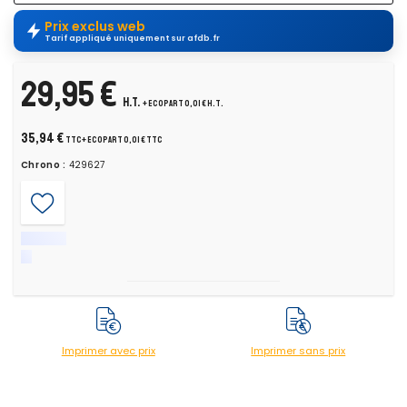
Prix exclus web
Tarif appliqué uniquement sur afdb.fr
29,95 €
H.T.
+ ecopart 0,01 € H.T.
35,94 €
TTC
+ ecopart 0,01 € TTC
Chrono :
429627
Imprimer avec prix
Imprimer sans prix