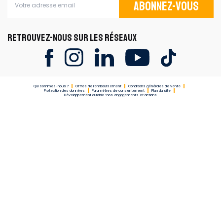
Abonnez-vous
RETROUVEZ-NOUS SUR LES RÉSEAUX
Qui sommes-nous ?
Offres de remboursement
Conditions générales de vente
Protection des données
Paramètres de consentement
Plan du site
Développement durable : nos engagements et actions