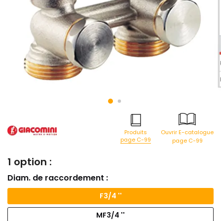
Produits
Ouvrir E-catalogue
page C-99
page C-99
1 option :
Diam. de raccordement :
F3/4 ''
MF3/4 ''