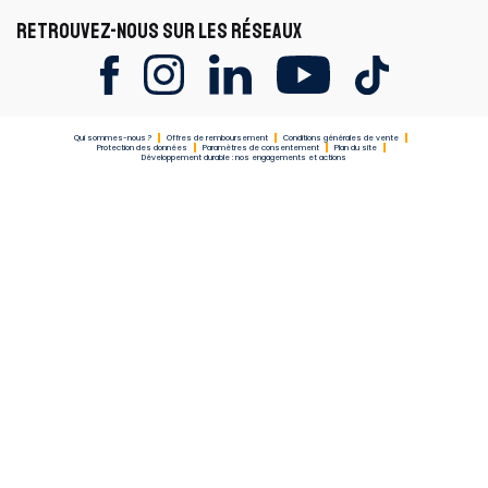
RETROUVEZ-NOUS SUR LES RÉSEAUX
Qui sommes-nous ?
Offres de remboursement
Conditions générales de vente
Protection des données
Paramètres de consentement
Plan du site
Développement durable : nos engagements et actions