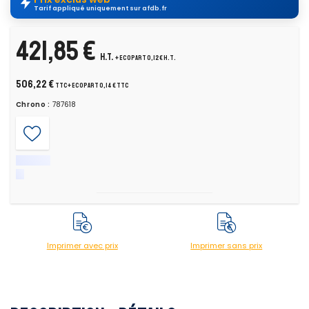
Tarif appliqué uniquement sur afdb.fr
421,85 €
H.T.
+ ecopart 0,12 € H.T.
506,22 €
TTC
+ ecopart 0,14 € TTC
Chrono :
787618
Imprimer avec prix
Imprimer sans prix