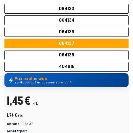
064133
064134
064136
064137
064138
404915
Prix exclus web
Tarif appliqué uniquement sur afdb.fr
1,45 €
H.T.
1,74 €
TTC
Chrono :
064137
Acheter par :