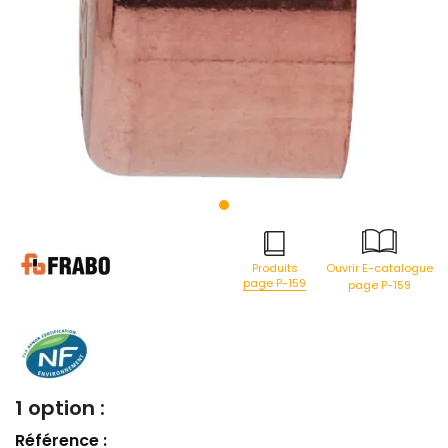
Produits
Ouvrir E-catalogue
page P-159
page P-159
1 option :
Référence :