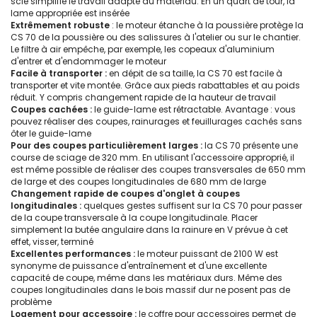
scie simplifie le travail adapté au matériau. En un quart de tour, la
lame appropriée est insérée
Extrêmement robuste
: le moteur étanche à la poussière protège la
CS 70 de la poussière ou des salissures à l'atelier ou sur le chantier.
Le filtre à air empêche, par exemple, les copeaux d'aluminium
d'entrer et d'endommager le moteur
Facile à transporter :
en dépit de sa taille, la CS 70 est facile à
transporter et vite montée. Grâce aux pieds rabattables et au poids
réduit. Y compris changement rapide de la hauteur de travail
Coupes cachées :
le guide-lame est rétractable. Avantage : vous
pouvez réaliser des coupes, rainurages et feuillurages cachés sans
ôter le guide-lame
Pour des coupes particulièrement larges :
la CS 70 présente une
course de sciage de 320 mm. En utilisant l'accessoire approprié, il
est même possible de réaliser des coupes transversales de 650 mm
de large et des coupes longitudinales de 680 mm de large
Changement rapide de coupes d'onglet à coupes
longitudinales :
quelques gestes suffisent sur la CS 70 pour passer
de la coupe transversale à la coupe longitudinale. Placer
simplement la butée angulaire dans la rainure en V prévue à cet
effet, visser, terminé
Excellentes performances :
le moteur puissant de 2100 W est
synonyme de puissance d'entraînement et d'une excellente
capacité de coupe, même dans les matériaux durs. Même des
coupes longitudinales dans le bois massif dur ne posent pas de
problème
Logement pour accessoire :
le coffre pour accessoires permet de