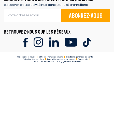
et recevez en exclusivité nos bons plans et promotions
Abonnez-vous
RETROUVEZ-NOUS SUR LES RÉSEAUX
Qui sommes-nous ?
Offres de remboursement
Conditions générales de vente
Protection des données
Paramètres de consentement
Plan du site
Développement durable : nos engagements et actions