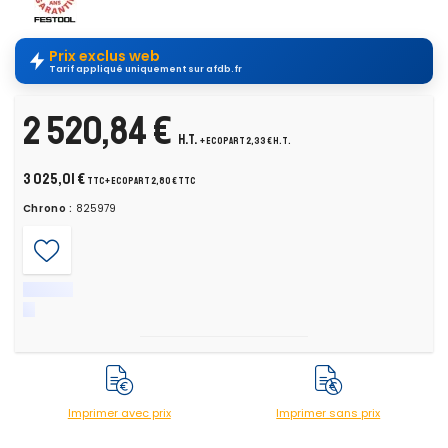
Prix exclus web
Tarif appliqué uniquement sur afdb.fr
2 520,84 €
H.T.
+ ecopart 2,33 € H.T.
3 025,01 €
TTC
+ ecopart 2,80 € TTC
Chrono :
825979
Imprimer avec prix
Imprimer sans prix