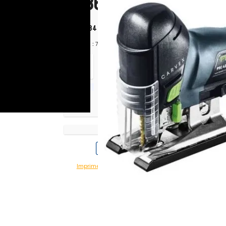
1 736,12 €
H.T.
+ ecopart 0,53 € H.T.
récision
2 083,34 €
TTC
+ ecopart 0,64 € TTC
Chrono :
765778
Imprimer avec prix
Imprimer sans prix