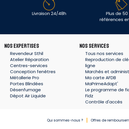
Livraison 24/48h
Plus de 50
références e
NOS EXPERTISES
NOS SERVICES
Revendeur Sthil
Tous nos services
Atelier Réparation
Reproduction de clé
Centres-services
ligne
Conception fenêtres
Marchés et administ
Métallerie Pro
Ma carte AFDB
Portes Blindées
MaPrimeAdapt'
Désenfumage
Le programme de fid
Dépot Air Liquide
Fidz
Contrôle d'accès
Qui sommes-nous ?
Offres de rembourse