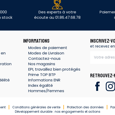
 000
Des experts à votre
Paiemen
n stock
écoute au 01.86.47.68.78
INFORMATIONS
INSCRIVEZ-V
et recevez en
Modes de paiement
 en
Modes de Livraison
Contactez-nous
ration
Nos magasins
EPI, travaillez bien protégés
Prime TOP BTP
RETROUVEZ-N
élité
Informations ENR
Index égalité
Hommes/Femmes
ment
Conditions générales de vente
Protection des données
Pa
Développement durable : nos engagements et actions