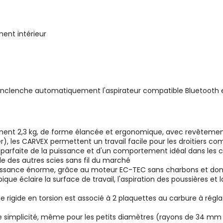
ent intérieur
th enclenche automatiquement l'aspirateur compatible Bluetoot
ent 2,3 kg, de forme élancée et ergonomique, avec revêtement 
er), les CARVEX permettent un travail facile pour les droitiers 
arfaite de la puissance et d'un comportement idéal dans les c
lle des autres scies sans fil du marché
uissance énorme, grâce au moteur EC-TEC sans charbons et do
ique éclaire la surface de travail, l'aspiration des poussières e
 rigide en torsion est associé à 2 plaquettes au carbure à régla
 simplicité, même pour les petits diamètres (rayons de 34 mm 