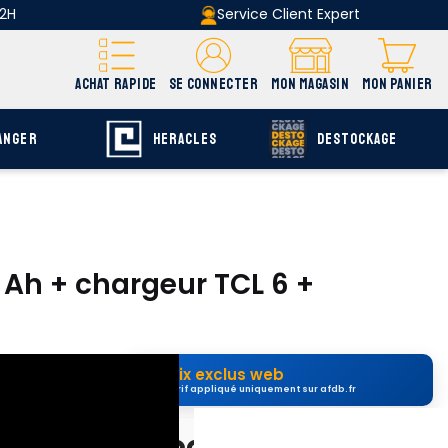
 2H
Service Client Expert
ACHAT RAPIDE
SE CONNECTER
MON MAGASIN
MON PANIER
ANGER
HERACLES
DESTOCKAGE
 Ah + chargeur TCL 6 +
Prix exclus web
Tarif appliqué uniquement sur afdb.fr
uvrir E-catalogue
page F-92