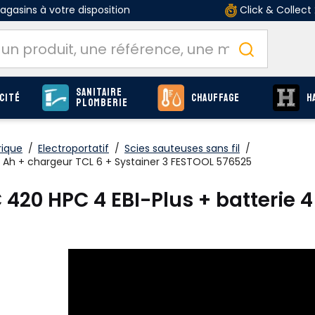
gasins à votre disposition
Click & Collect
Sanitaire
cité
Chauffage
H
Plomberie
rique
/
Electroportatif
/
Scies sauteuses sans fil
/
4 Ah + chargeur TCL 6 + Systainer 3 FESTOOL 576525
420 HPC 4 EBI-Plus + batterie 4
O
Produits
page F-92