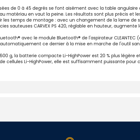
sées de 0 à 45 degrés se font aisément avec la table angulair
au matériau en vaut la peine. Les résultats sont plus précis et
rcir les temps de montage : avec un changement de la lame de s
scies sauteuses CARVEX PS 420, réglable en hauteur, augmente la 
etooth® avec le module Bluetooth® de l'aspirateur CLEANTEC (aj
 automatiquement ce dernier à la mise en marche de l'outil sans f
0 g, la batterie compacte Li-HighPower est 20 % plus légère e
 de cellules Li-HighPower, elle est suffisamment puissante pour