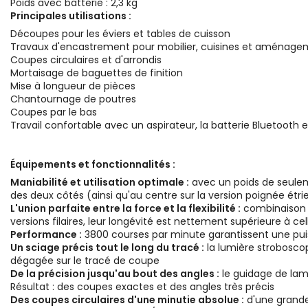
Poids avec batterie : 2,3 kg
Principales utilisations :
Découpes pour les éviers et tables de cuisson
Travaux d'encastrement pour mobilier, cuisines et aménagem
Coupes circulaires et d'arrondis
Mortaisage de baguettes de finition
Mise à longueur de pièces
Chantournage de poutres
Coupes par le bas
Travail confortable avec un aspirateur, la batterie Bluetoo
Équipements et fonctionnalités :
Maniabilité et utilisation optimale :
avec un poids de seulem
des deux côtés (ainsi qu'au centre sur la version poignée étri
L'union parfaite entre la force et la flexibilité :
combinaison p
versions filaires, leur longévité est nettement supérieure à ce
Performance :
3800 courses par minute garantissent une p
Un sciage précis tout le long du tracé :
la lumière stroboscop
dégagée sur le tracé de coupe
De la précision jusqu'au bout des angles :
le guidage de lame
Résultat : des coupes exactes et des angles très précis
Des coupes circulaires d'une minutie absolue :
d'une grande