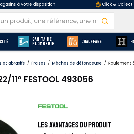
gasins à votre disposition
Click & Collect
Sanitaire
cité
Chauffage
H
Plomberie
 et abrasifs
/
Fraises
/
Mèches de défonceuse
/
Roulement à
22/11° FESTOOL 493056
LES AVANTAGES DU PRODUIT