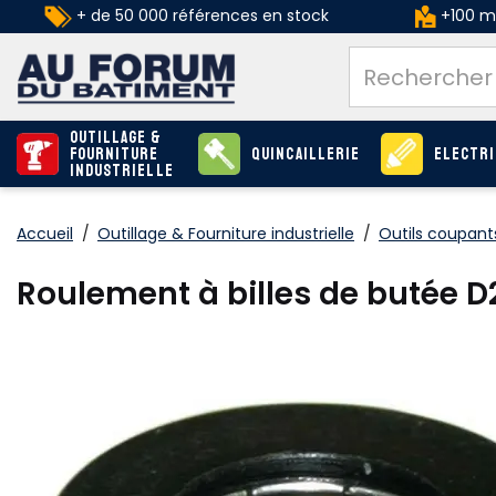
+ de 50 000 références en stock
+100 ma
Outillage &
Fourniture
Quincaillerie
Electri
industrielle
Accueil
/
Outillage & Fourniture industrielle
/
Outils coupants
Roulement à billes de butée D