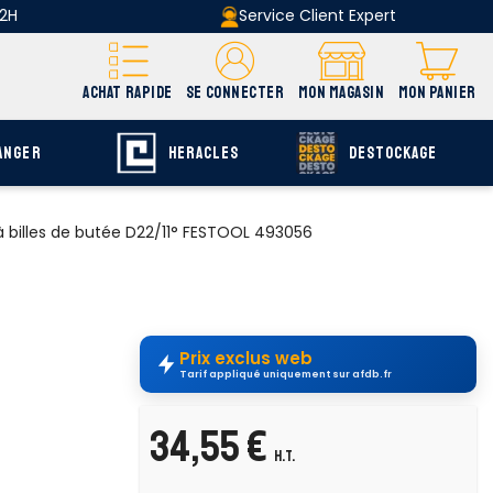
 2H
Service Client Expert
ACHAT RAPIDE
SE CONNECTER
MON MAGASIN
MON PANIER
ANGER
HERACLES
DESTOCKAGE
 billes de butée D22/11° FESTOOL 493056
Prix exclus web
Tarif appliqué uniquement sur afdb.fr
34,55 €
H.T.