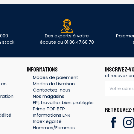
 000
Des experts à votre
Paiemen
n stock
écoute au 01.86.47.68.78
INFORMATIONS
INSCRIVEZ-V
et recevez en
Modes de paiement
 en
Modes de Livraison
Contactez-nous
ration
Nos magasins
EPI, travaillez bien protégés
Prime TOP BTP
RETROUVEZ-N
élité
Informations ENR
Index égalité
Hommes/Femmes