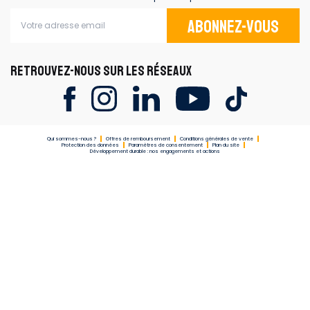
Abonnez-vous
RETROUVEZ-NOUS SUR LES RÉSEAUX
Qui sommes-nous ?
Offres de remboursement
Conditions générales de vente
Protection des données
Paramètres de consentement
Plan du site
Développement durable : nos engagements et actions