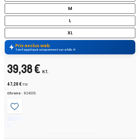
M
L
XL
Prix exclus web
Tarif appliqué uniquement sur afdb.fr
39,38 €
H.T.
47,26 €
TTC
Chrono :
824335