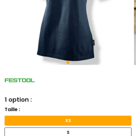
1 option :
Taille :
XS
S