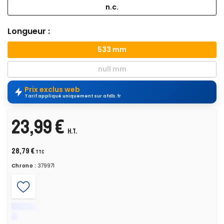
n.c.
Longueur :
533 mm
null mm
Prix exclus web
Tarif appliqué uniquement sur afdb.fr
23,99 €
H.T.
28,79 €
TTC
Chrono :
379971