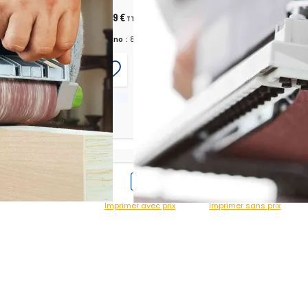
28,79 €
TTC
Chrono :
824003
P150
Imprimer avec prix
Imprimer sans prix