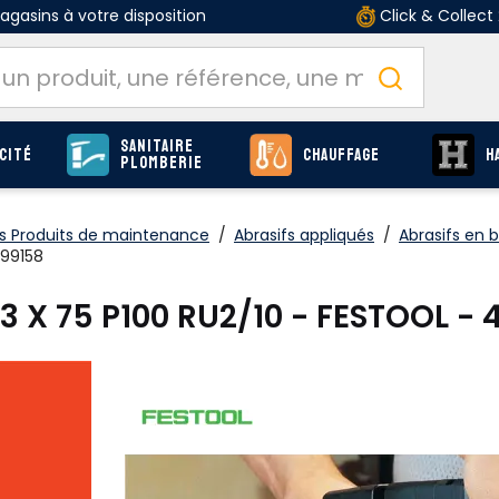
gasins à votre disposition
Click & Collect
Sanitaire
cité
Chauffage
H
Plomberie
 Produits de maintenance
/
Abrasifs appliqués
/
Abrasifs en 
499158
3 X 75 P100 RU2/10 - FESTOOL - 
1 option :