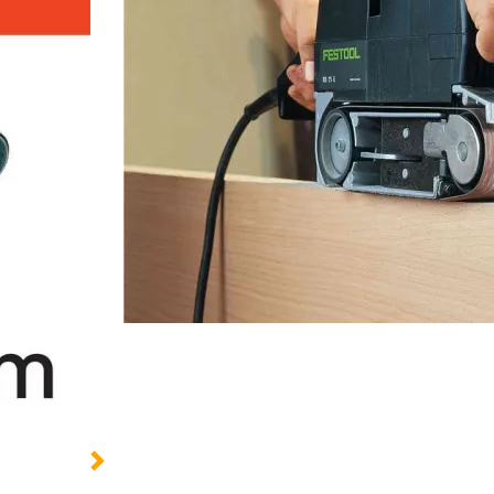
Grain :
P60
P100