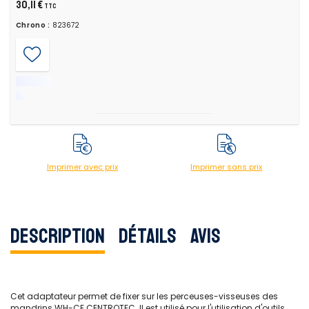
30,11 €
TTC
Chrono :
823672
Imprimer avec prix
Imprimer sans prix
Description
Détails
Avis
Cet adaptateur permet de fixer sur les perceuses-visseuses des
mandrins WH-CE CENTROTEC. Il est utilisé pour l'utilisation d'outils