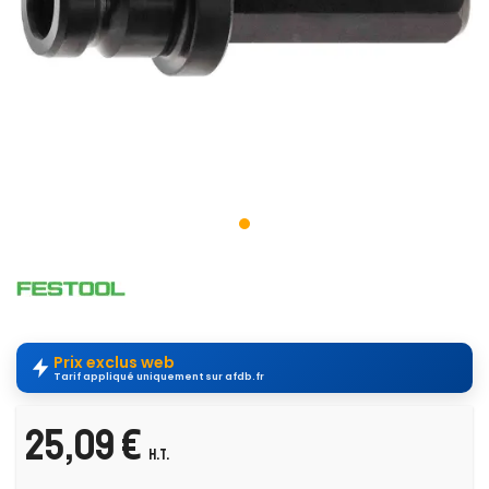
Prix exclus web
Tarif appliqué uniquement sur afdb.fr
25,09 €
H.T.