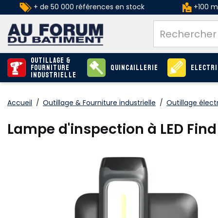
+ de 50 000 références en stock
+100 ma
Outillage &
Fourniture
Quincaillerie
Electri
industrielle
Accueil
/
Outillage & Fourniture industrielle
/
Outillage élect
Lampe d'inspection à LED Fin