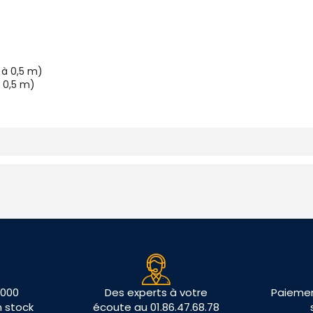
 à 0,5 m)
à 0,5 m)
 000
Des experts à votre
Paiemen
n stock
écoute au 01.86.47.68.78