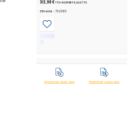
ité
312,98 €
TTC
+ ecopart 0,04 € TTC
Chrono :
752380
Imprimer avec prix
Imprimer sans prix