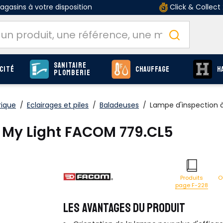
gasins à votre disposition
Click & Collect
Sanitaire
cité
Chauffage
H
Plomberie
rique
/
Eclairages et piles
/
Baladeuses
/
Lampe d'inspection 
d My Light FACOM 779.CL5
O
Produits
page F-228
LES AVANTAGES DU PRODUIT