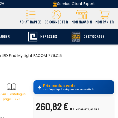
 2H
Service Client Expert
ACHAT RAPIDE
SE CONNECTER
MON MAGASIN
MON PANIER
ANGER
HERACLES
DESTOCKAGE
à LED Find My Light FACOM 779.CL5
Prix exclus web
Tarif appliqué uniquement sur afdb.fr
uvrir E-catalogue
page F-228
260,82 €
H.T.
+ ecopart 0,03 € H.T.