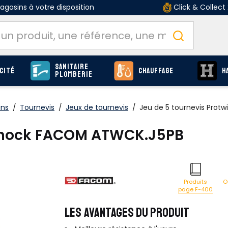
gasins à votre disposition
Click & Collect
Sanitaire
cité
Chauffage
H
Plomberie
ins
/
Tournevis
/
Jeux de tournevis
/
Jeu de 5 tournevis Prot
® Shock FACOM ATWCK.J5PB
O
Produits
page F-400
LES AVANTAGES DU PRODUIT