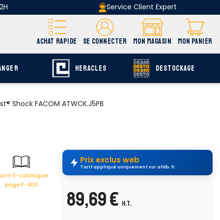
 2H
Service Client Expert
ACHAT RAPIDE
SE CONNECTER
MON MAGASIN
MON PANIER
ANGER
HERACLES
DESTOCKAGE
wist® Shock FACOM ATWCK.J5PB
Prix exclus web
Tarif appliqué uniquement sur afdb.fr
uvrir E-catalogue
page F-400
89,69 €
H.T.