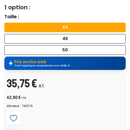
1 option :
Taille :
44
46
50
Prix exclus web
Tarif appliqué uniquement sur afdb.fr
35,75 €
H.T.
42,90 €
TTC
Chrono :
746576