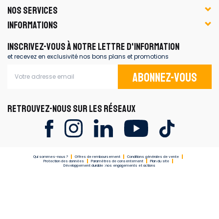
NOS SERVICES
INFORMATIONS
INSCRIVEZ-VOUS À NOTRE LETTRE D'INFORMATION
et recevez en exclusivité nos bons plans et promotions
Abonnez-vous
RETROUVEZ-NOUS SUR LES RÉSEAUX
Qui sommes-nous ?
Offres de remboursement
Conditions générales de vente
Protection des données
Paramètres de consentement
Plan du site
Développement durable : nos engagements et actions