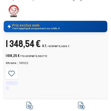
Prix exclus web
Tarif appliqué uniquement sur afdb.fr
1 348,54 €
H.T.
+ ecopart 0,42 € H.T.
1 618,25 €
TTC
+ ecopart 0,50 € TTC
Chrono :
743922