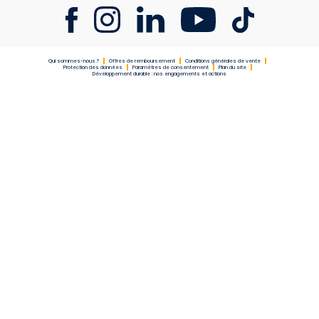
Qui sommes-nous ?
Offres de remboursement
Conditions générales de vente
Protection des données
Paramètres de consentement
Plan du site
Développement durable : nos engagements et actions