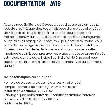
Documentation
Avis
Avec ce modèle Stella de Covespa, vous disposerez d'un jacuzzi
robuste et esthétique chez vous. Il dispose d'une place allongée et
de 2 places assises en face-à-face, idéal pour passer des
moments conviviaux jusqu'à 3 personnes. Après une dure journée
ou après avoir pratiqué du sport, les 21 jets, dont 1 à tourbillon, vous
offres des massages relaxants. Des lumières LED sont installées à
l'intérieur pour faciliter le déplacement et pour apporter un effet
magique le soir. Et pour préserver votre spa, une couverture renforcée
est incluse dans le colis. Bref, le Spa Stella White Charcoal vous
apportera du bien-être et décorera votre jardin avec du charme et
du luxe.
Caractéristiques techniques :
Nombre de places : 3 places (2 assises + 1 allongée)
Pompes : pompes de massage 2 CV bi-vitesses
Installation électrique : 230V / 16A
Habillage : jupe sans entretien + isolation thermique renforcée
Dimensions (LxlxH) : 213 x 157 x 86 cm
Poids à vide : 189 kg