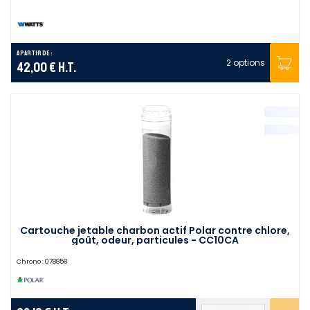
A partir de :
2 options
42,00 €
H.T.
Cartouche jetable charbon actif Polar contre chlore,
goût, odeur, particules - CC10CA
Chrono :
078858