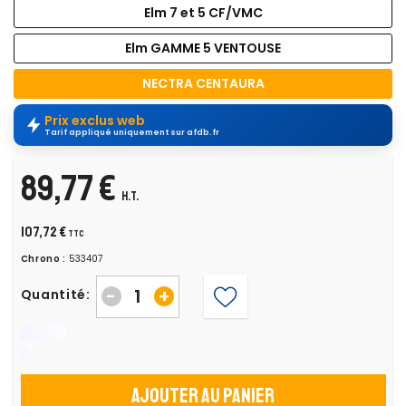
Elm 7 et 5 CF/VMC
Elm GAMME 5 VENTOUSE
NECTRA CENTAURA
Prix exclus web
Tarif appliqué uniquement sur afdb.fr
89,77 €
H.T.
107,72 €
TTC
Chrono :
533407
-
+
Quantité:
Ajouter au panier