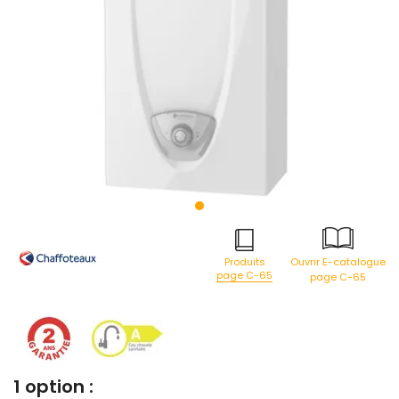
Produits
Ouvrir E-catalogue
page C-65
page C-65
1 option :