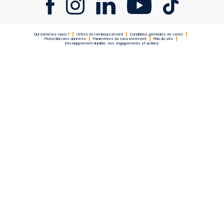
Qui sommes-nous ?
Offres de remboursement
Conditions générales de vente
Protection des données
Paramètres de consentement
Plan du site
Développement durable : nos engagements et actions