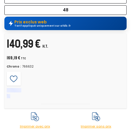
48
Prix exclus web
Tarif appliqué uniquement sur afdb.fr
140,99 €
H.T.
169,19 €
TTC
Chrono :
766632
Imprimer avec prix
Imprimer sans prix