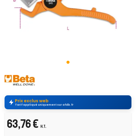
Prix exclus web
Tarif appliqué uniquement sur afdb.fr
63,76 €
H.T.