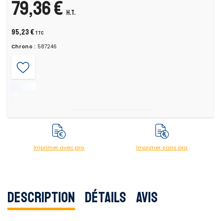
79,36 €
H.T.
95,23 €
TTC
Chrono :
587246
Imprimer avec prix
Imprimer sans prix
Description
Détails
Avis