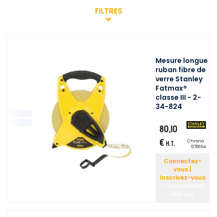
FILTRES
Mesure longue
ruban fibre de
verre Stanley
Fatmax®
classe III - 2-
34-824
80,10
€
Chrono :
H.T.
578164
Connectez-
vous |
Inscrivez-vous
pour consulter
vos prix