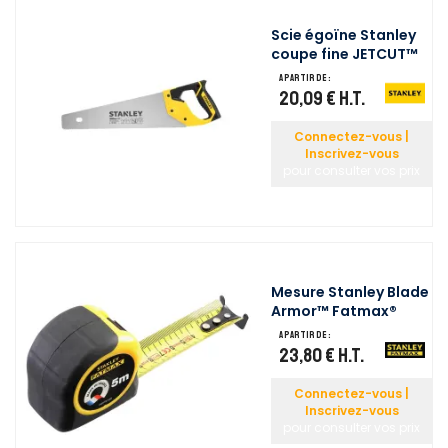
Scie égoïne Stanley
coupe fine JETCUT™
A partir de :
20,09 €
H.T.
Connectez-vous |
Inscrivez-vous
pour consulter vos prix
Mesure Stanley Blade
Armor™ Fatmax®
A partir de :
23,80 €
H.T.
Connectez-vous |
Inscrivez-vous
pour consulter vos prix