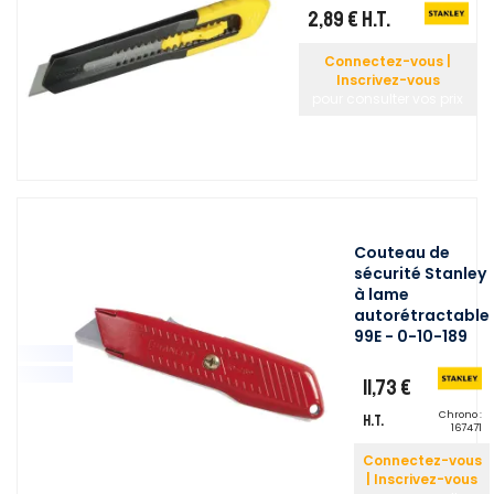
2,89 €
H.T.
Connectez-vous |
Inscrivez-vous
pour consulter vos prix
Couteau de
sécurité Stanley
à lame
autorétractable
99E - 0-10-189
11,73 €
Chrono :
H.T.
167471
Connectez-vous
| Inscrivez-vous