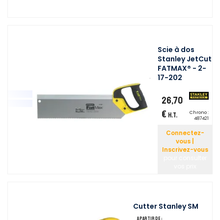
Scie à dos
Stanley JetCut
FATMAX® - 2-
17-202
26,70
€
Chrono :
H.T.
487421
Connectez-
vous |
Inscrivez-vous
pour consulter
vos prix
Cutter Stanley SM
A partir de :