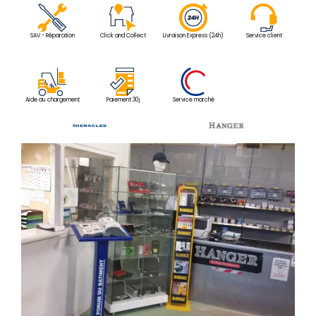
SAV - Réparation
Click and Collect
Livraison Express (24h)
Service client
Aide au chargement
Paiement 30j
Service marché