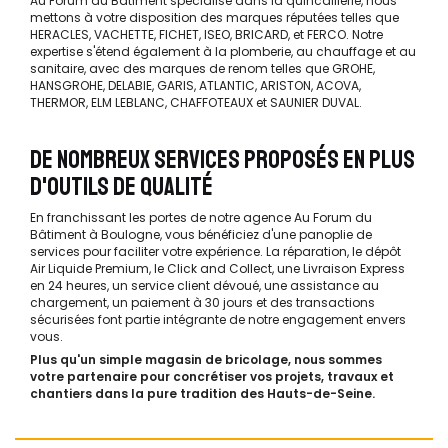
Au Forum du Bâtiment spécialisé dans la quincaillerie, nous
mettons à votre disposition des marques réputées telles que
HERACLES, VACHETTE, FICHET, ISEO, BRICARD, et FERCO. Notre
expertise s'étend également à la plomberie, au chauffage et au
sanitaire, avec des marques de renom telles que GROHE,
HANSGROHE, DELABIE, GARIS, ATLANTIC, ARISTON, ACOVA,
THERMOR, ELM LEBLANC, CHAFFOTEAUX et SAUNIER DUVAL.
DE NOMBREUX SERVICES PROPOSÉS EN PLUS
D'OUTILS DE QUALITÉ
En franchissant les portes de notre agence Au Forum du
Bâtiment à Boulogne, vous bénéficiez d'une panoplie de
services pour faciliter votre expérience. La réparation, le dépôt
Air Liquide Premium, le Click and Collect, une Livraison Express
en 24 heures, un service client dévoué, une assistance au
chargement, un paiement à 30 jours et des transactions
sécurisées font partie intégrante de notre engagement envers
vous.
Plus qu'un simple magasin de bricolage, nous sommes
votre partenaire pour concrétiser vos projets, travaux et
chantiers dans la pure tradition des Hauts-de-Seine.