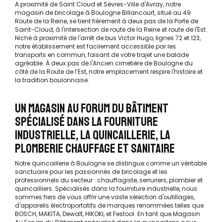
A proximité de Saint Cloud et Sèvres-Ville d'Avray, notre
magasin de bricolage à Boulogne Billancourt, situé au 49
Route de la Reine, se tient fièrement à deux pas de la Porte de
Saint-Cloud, à l'intersection de route de la Reine et route de l'Est.
Niché à proximité de l'arrêt de bus Victor Hugo, lignes 72 et 123,
notre établissement est facilement accessible par les
transports en commun, faisant de votre trajet une balade
agréable. À deux pas de l'Ancien cimetière de Boulogne du
côté de la Route de l’Est, notre emplacement respire l'histoire et
la tradition boulonnaise.
UN MAGASIN AU FORUM DU BÂTIMENT
SPÉCIALISÉ DANS LA FOURNITURE
INDUSTRIELLE, LA QUINCAILLERIE, LA
PLOMBERIE CHAUFFAGE ET SANITAIRE
Notre quincaillerie à Boulogne se distingue comme un véritable
sanctuaire pour les passionnés de bricolage et les
professionnels du secteur : chauffagiste, serruriers, plombier et
quincailliers. Spécialisés dans la fourniture industrielle, nous
sommes fiers de vous offrir une vaste sélection d'outillages,
d'appareils électroportatifs de marques renommées telles que
BOSCH, MAKITA, Dewalt, HIKOKI, et Festool. En tant que Magasin