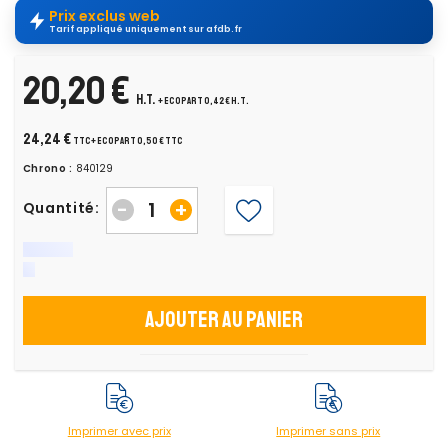
Prix exclus web
Tarif appliqué uniquement sur afdb.fr
20,20 €
H.T.
+ ecopart 0,42 € H.T.
24,24 €
TTC
+ ecopart 0,50 € TTC
Chrono :
840129
-
+
Quantité:
Ajouter au panier
Imprimer avec prix
Imprimer sans prix