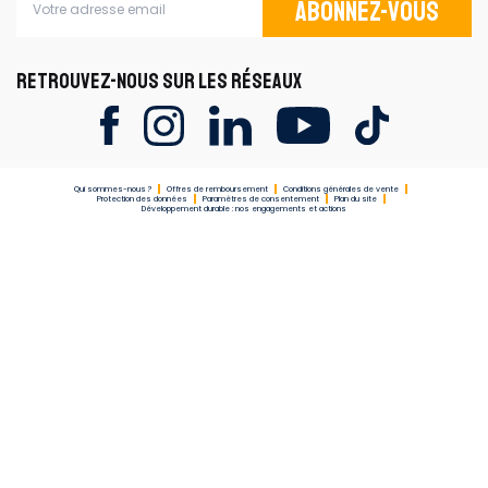
Abonnez-vous
RETROUVEZ-NOUS SUR LES RÉSEAUX
Qui sommes-nous ?
Offres de remboursement
Conditions générales de vente
Protection des données
Paramètres de consentement
Plan du site
Développement durable : nos engagements et actions