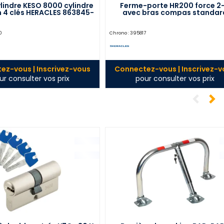
lindre KESO 8000 cylindre
Ferme-porte HR200 force 2
 4 clés HERACLES 863845-
avec bras compas standar
02-0AFB
argent HERACLES HR200111
0
Chrono :
395817
ez-vous | Inscrivez-vous
Connectez-vous | Inscrivez-v
ur consulter vos prix
pour consulter vos prix