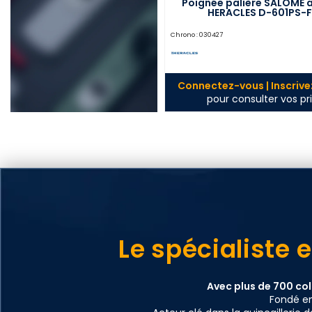
Poignée palière SALOME 
HERACLES D-601PS-F
Chrono :
030427
Connectez-vous | Inscriv
pour consulter vos pri
Le spécialiste 
Avec plus de 700 col
Fondé en