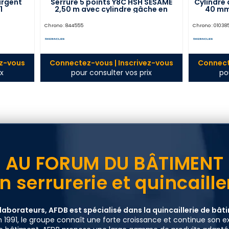
argent
Serrure 5 points Y8C HSH SESAME
Cylindre 
1
2,50 m avec cylindre gâche en
40 mm
applique A2P* droite blanc
HERACLES NP1803Y8CDT1
Chrono :
844555
Chrono :
01038
ez-vous
Connectez-vous | Inscrivez-vous
Connect
x
pour consulter vos prix
po
AU FORUM DU BÂTIMENT
en serrurerie et quincaill
laborateurs, AFDB est spécialisé dans la quincaillerie de bâtim
 1991, le groupe connaît une forte croissance et continue son e