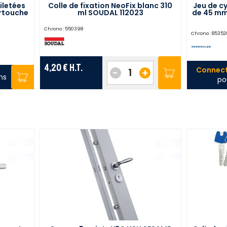
iletées
Colle de fixation NeoFix blanc 310
Jeu de cy
artouche
ml SOUDAL 112023
de 45 mm
09
Chrono :
550398
Chrono :
85352
4,20 €
H.T.
Connect
-
+
ns
po