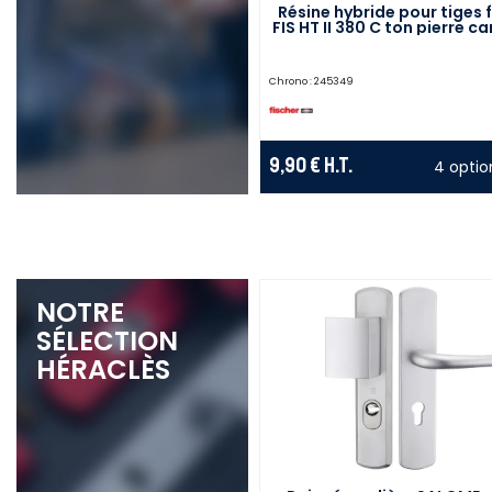
Résine hybride pour tiges f
FIS HT II 380 C ton pierre c
380 ml FISCHER 5201
Chrono :
245349
9,90 €
H.T.
4 optio
NOTRE
SÉLECTION
HÉRACLÈS