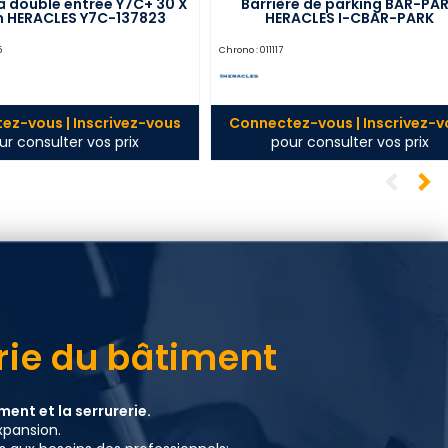
à double entrée Y7C+ 30 X
Barrière de parking BAR-PA
 HERACLES Y7C-137823
HERACLES I-CBAR-PARK
5
Chrono :
011117
ez-vous | Inscrivez-vous
Connectez-vous | Inscrivez-v
ur consulter vos prix
pour consulter vos prix
erie du bâtiment
ent et la serrurerie.
xpansion.